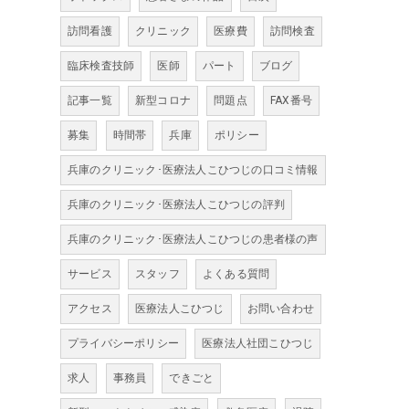
訪問看護
クリニック
医療費
訪問検査
臨床検査技師
医師
パート
ブログ
記事一覧
新型コロナ
問題点
FAX番号
募集
時間帯
兵庫
ポリシー
兵庫のクリニック･医療法人こひつじの口コミ情報
兵庫のクリニック･医療法人こひつじの評判
兵庫のクリニック･医療法人こひつじの患者様の声
サービス
スタッフ
よくある質問
アクセス
医療法人こひつじ
お問い合わせ
プライバシーポリシー
医療法人社団こひつじ
求人
事務員
できごと