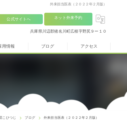
外来担当医表（２０２２年２月版）
ネット外来予約
公式サイトへ
兵庫県川辺郡猪名川町広根字野尻９ー１０
採用情報
ブログ
アクセス
団こひつじ
ブログ
外来担当医表（２０２２年２月版）